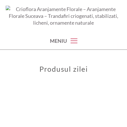
aranjamente florale suceava – trandafiri criogenati, stabilizati,
CRIOFLORA ARANJAMENTE
licheni, ornamente naturale
FLORALE – ARANJAMENTE
MENIU
FLORALE SUCEAVA –
TRANDAFIRI CRIOGENATI,
Produsul zilei
STABILIZATI, LICHENI,
ORNAMENTE NATURALE