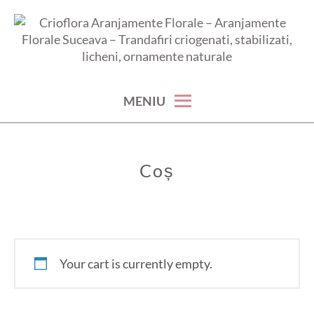
Skip
to
content
aranjamente florale suceava – trandafiri criogenati, stabilizati,
CRIOFLORA ARANJAMENTE
licheni, ornamente naturale
FLORALE – ARANJAMENTE
MENIU
FLORALE SUCEAVA –
TRANDAFIRI CRIOGENATI,
Coș
STABILIZATI, LICHENI,
ORNAMENTE NATURALE
Your cart is currently empty.